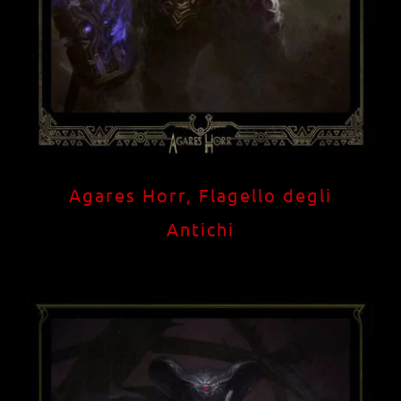
Agares Horr, Flagello degli
Antichi