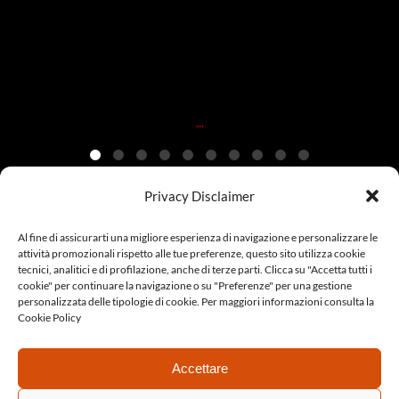
20 dicembre
...
Privacy Disclaimer
Al fine di assicurarti una migliore esperienza di navigazione e personalizzare le
© Copyright 2022 Era Model | CF 97117660833 | Tutti i diritti
attività promozionali rispetto alle tue preferenze, questo sito utilizza cookie
tecnici, analitici e di profilazione, anche di terze parti. Clicca su "Accetta tutti i
sono riservati | Made with ♥ by
Agenzia LoWeb
|
Collabora con
cookie" per continuare la navigazione o su "Preferenze" per una gestione
personalizzata delle tipologie di cookie. Per maggiori informazioni consulta la
noi
|
Cookie Policy
|
Privacy Policy
Cookie Policy
Accettare
English