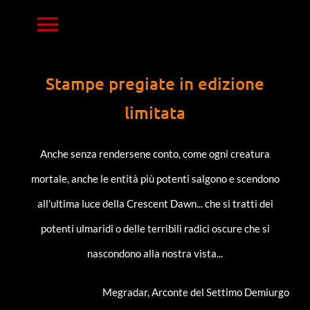
Vai
Toggle
al
contenuto
navigazione
HOME
Stampe pregiate in edizione
limitata
PRINTS
Anche senza rendersene conto, come ogni creatura
mortale, anche le entità più potenti salgono e scendono
RESIN MINIATURES
all'ultima luce della Crescent Dawn... che si tratti dei
potenti ulmaridi o delle terribili radici oscure che si
NOTIZIE
nascondono alla nostra vista...
CONTATTACI
Megradar, Arconte del Settimo Demiurgo