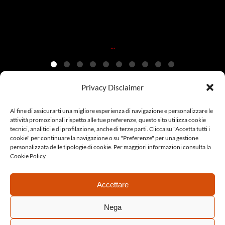
20 dicembre
...
Privacy Disclaimer
Al fine di assicurarti una migliore esperienza di navigazione e personalizzare le
© Copyright 2022 Era Model | CF 97117660833 | Tutti i diritti
attività promozionali rispetto alle tue preferenze, questo sito utilizza cookie
tecnici, analitici e di profilazione, anche di terze parti. Clicca su "Accetta tutti i
sono riservati | Made with ♥ by
Agenzia LoWeb
|
Collabora con
cookie" per continuare la navigazione o su "Preferenze" per una gestione
personalizzata delle tipologie di cookie. Per maggiori informazioni consulta la
noi
|
Cookie Policy
|
Privacy Policy
Cookie Policy
Accettare
English
Nega
Italian