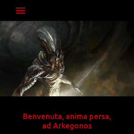
Vai
Toggle
al
contenuto
navigazione
HOME
PRINTS
RESIN MINIATURES
NOTIZIE
Benvenuta, anima persa,
ad Arkegonos
CONTATTACI